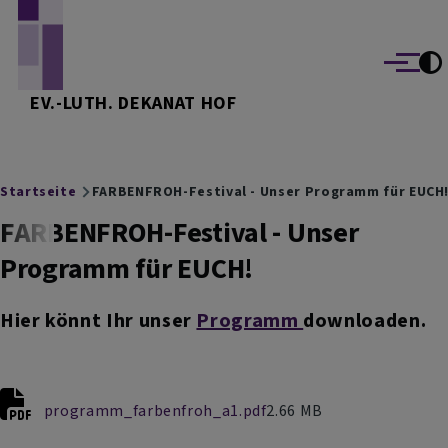
Direkt zum Inhalt
Menü
EV.-LUTH. DEKANAT HOF
Breadcrumb
Startseite
FARBENFROH-Festival - Unser Programm für EUCH
FARBENFROH-Festival - Unser
Programm für EUCH!
Hier könnt Ihr unser
Programm
downloaden.
programm_farbenfroh_a1.pdf
2.66 MB