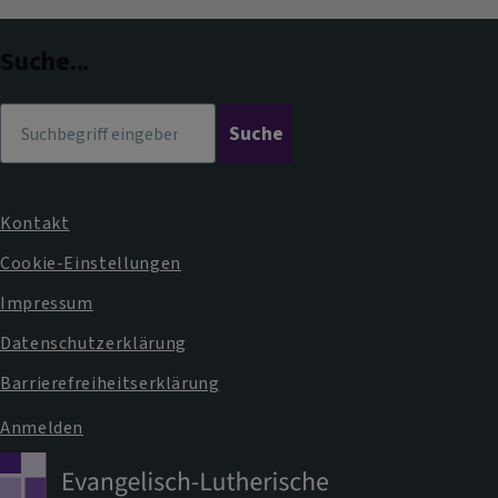
Facebook
Instagram
im
Dekanat
Suche...
Suche
Kontakt
Fußbereichsmenü
Cookie-Einstellungen
Impressum
Datenschutzerklärung
Barrierefreiheitserklärung
Anmelden
Benutzermenü