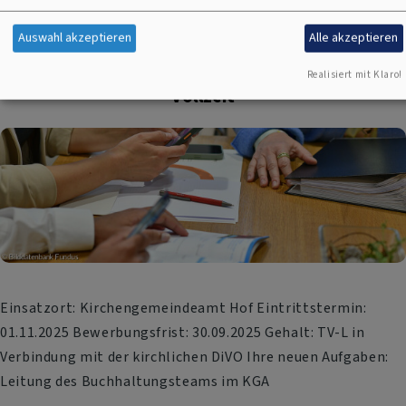
Auswahl akzeptieren
Alle akzeptieren
Leitung der Buchhaltung (m/w/d) in Teil- oder
Realisiert mit Klaro!
Vollzeit
Einsatzort: Kirchengemeindeamt Hof Eintrittstermin:
01.11.2025 Bewerbungsfrist: 30.09.2025 Gehalt: TV-L in
Verbindung mit der kirchlichen DiVO Ihre neuen Aufgaben:
Leitung des Buchhaltungsteams im KGA