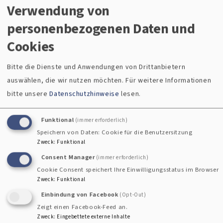
Verwendung von
personenbezogenen Daten und
Ausbildungsplatz zur Kauffrau/-mann für
Cookies
Büromanagement (m/w/d)
Bitte die Dienste und Anwendungen von Drittanbietern
auswählen, die wir nutzen möchten.
Für weitere Informationen
bitte unsere
Datenschutzhinweise
lesen.
Funktional
(immer erforderlich)
Speichern von Daten: Cookie für die Benutzersitzung
Zweck
:
Funktional
Consent Manager
(immer erforderlich)
Cookie Consent speichert Ihre Einwilligungsstatus im Browser
Kein Job wie jeder andere. Das kannst Du glauben.
Zweck
:
Funktional
Ausbildungsplatz zum/zur Kaufmann/Kauffrau für
Einbindung von Facebook
(Opt-Out)
Büromanagement(w/m/d) Einsatzort: 95028 Hof
Zeigt einen Facebook-Feed an.
Eintrittstermin: 01.09.2026 Du arbeitest gerne am PC und
Zweck
:
Eingebettete externe Inhalte