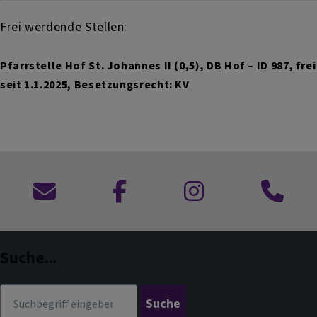
Frei werdende Stellen:
Pfarrstelle Hof St. Johannes II (0,5), DB Hof – ID 987, frei
seit 1.1.2025, Besetzungsrecht: KV
Kontaktformular
zu
zu
Anruf
Facebook
Instagram
im
Dekanat
Suche...
Suche