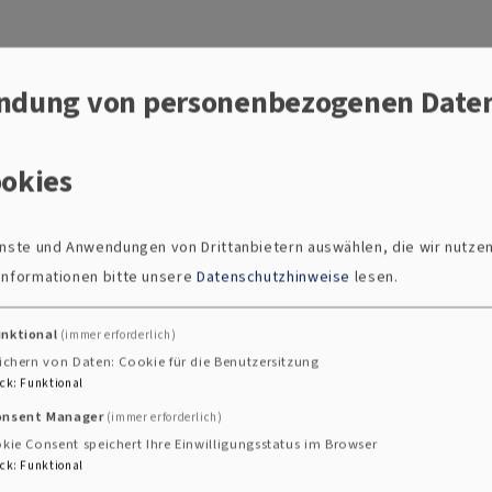
irchengemeinde Regnitzlosau
ndung von personenbezogenen Date
it vakant - hier finden Sie nähere
Informationen
zur Pfarr
 Jahnel (Geschäftsführung in Vakanz)
okies
osau
ienste und Anwendungen von Drittanbietern auswählen, die wir nutze
 Informationen bitte unsere
Datenschutzhinweise
lesen.
227
unktional
(immer erforderlich)
ichern von Daten: Cookie für die Benutzersitzung
ck
:
Funktional
.regnitzlosau@elkb.de
onsent Manager
(immer erforderlich)
regnitzlosau.de
kie Consent speichert Ihre Einwilligungsstatus im Browser
ck
:
Funktional
nde Regnitzlosau gehört auch die Friedenskirche in Fa