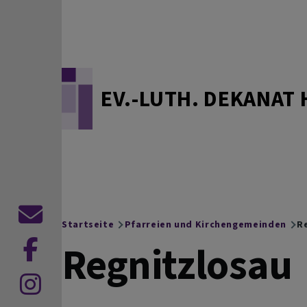
Direkt zum Inhalt
EV.-LUTH. DEKANAT 
Kontaktformular
Startseite
Pfarreien und Kirchengemeinden
Re
Breadcrumb
Regnitzlosau
zu
Facebook
zu