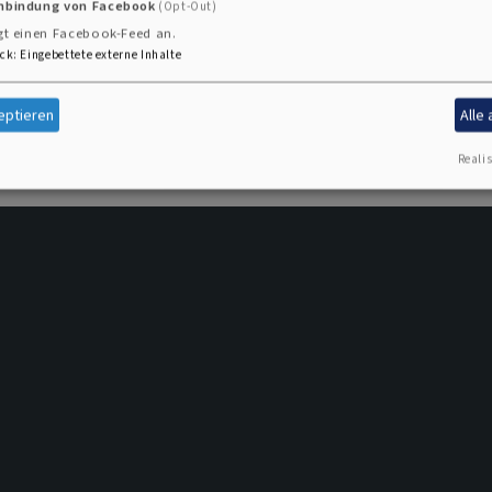
inbindung von Facebook
(Opt-Out)
gt einen Facebook-Feed an.
ck
:
Eingebettete externe Inhalte
eptieren
Alle
Realis