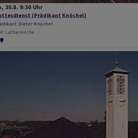
, 30.8. 9:30 Uhr
ottesdienst (Prädikant Knöchel)
ädikant Dieter Knöchel
f
Lutherkirche