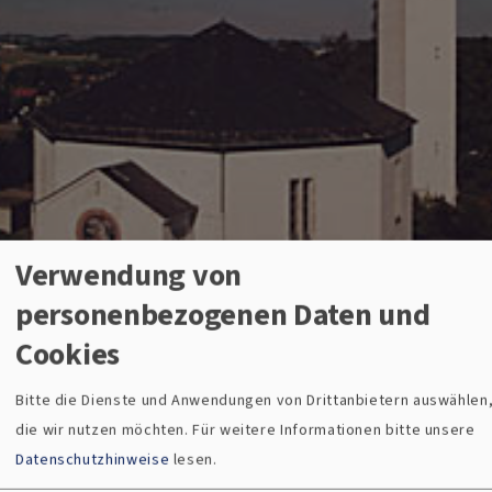
Verwendung von
personenbezogenen Daten und
Cookies
Bitte die Dienste und Anwendungen von Drittanbietern auswählen
, 23.8. 9:30 Uhr
die wir nutzen möchten.
Für weitere Informationen bitte unsere
ottesdienst (Pfr. Mederer)
Datenschutzhinweise
lesen.
r. Mederer