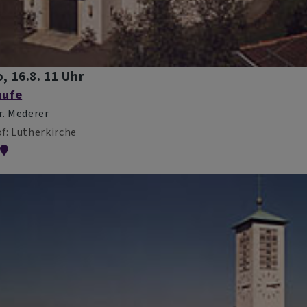
, 16.8. 11 Uhr
aufe
r. Mederer
f
Lutherkirche