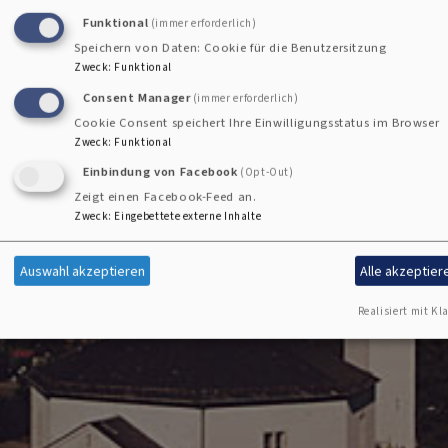
f
Lutherkirche
Funktional
(immer erforderlich)
Speichern von Daten: Cookie für die Benutzersitzung
Zweck
:
Funktional
Consent Manager
(immer erforderlich)
Cookie Consent speichert Ihre Einwilligungsstatus im Browser
Zweck
:
Funktional
Einbindung von Facebook
(Opt-Out)
Zeigt einen Facebook-Feed an.
Zweck
:
Eingebettete externe Inhalte
Auswahl akzeptieren
Alle akzeptier
Realisiert mit Kla