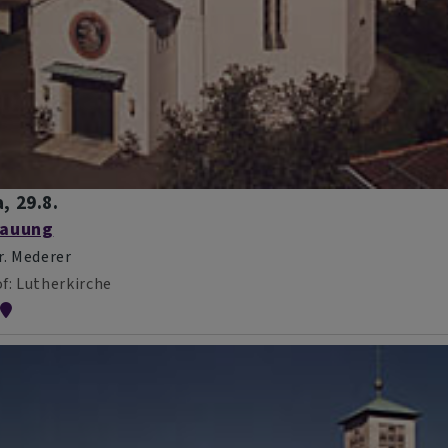
, 29.8.
rauung
r. Mederer
f
Lutherkirche