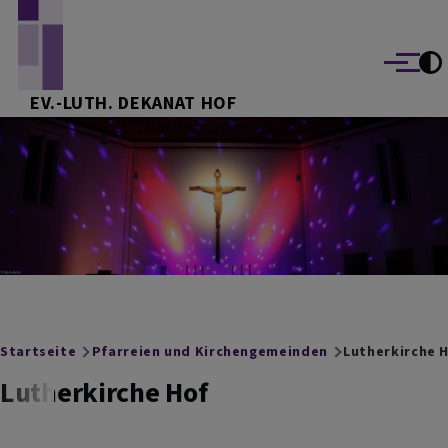
Direkt zum Inhalt
Menü
EV.-LUTH. DEKANAT HOF
Breadcrumb
Startseite
Pfarreien und Kirchengemeinden
Lutherkirche 
Lutherkirche Hof