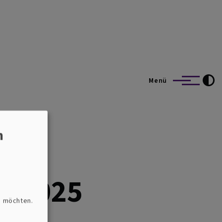
Menü
n
l 2025
n möchten.