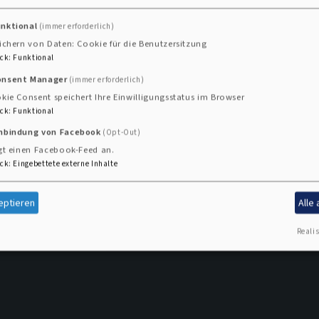
unktional
(immer erforderlich)
ichern von Daten: Cookie für die Benutzersitzung
ck
:
Funktional
onsent Manager
(immer erforderlich)
kie Consent speichert Ihre Einwilligungsstatus im Browser
ck
:
Funktional
inbindung von Facebook
(Opt-Out)
gt einen Facebook-Feed an.
ck
:
Eingebettete externe Inhalte
eptieren
Alle
Realis