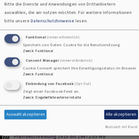
Bitte die Dienste und Anwendungen von Drittanbietern
zentralen Verwaltung
am Maxplatz 1
auswählen, die wir nutzen möchten.
Für weitere Informationen
zusammengeschlossen.
Die Kirchengemeinde Tauperlitz
bitte unsere
Datenschutzhinweise
lesen.
kam 1983 hinzu.
Funktional
(immer erforderlich)
Eine wahre Fundgrube für die Geschichte der Pfarrei Hof
Speichern von Daten: Cookie für die Benutzersitzung
stellen die beiden Pfarrbeschreibungen aus den Jahren bis
Zweck
:
Funktional
1915 und von 1915 bis 1947 dar, die von Pfarrer Johannes
Consent Manager
(immer erforderlich)
Taig aus Hof abgeschrieben und in Dateien übertragen
Cookie Consent speichert Ihre Einwilligungsstatus im Browser
wurden, sodass sie heute jedermann zugänglich sind. Sie
Zweck
:
Funktional
können Sie hier herunterladen:
Einbindung von Facebook
(Opt-Out)
Zeigt einen Facebook-Feed an.
Zweck
:
Eingebettete externe Inhalte
Pfarrbeschreibung 1915
2.66 MB
Auswahl akzeptieren
Alle akzeptieren
Realisiert mit Klaro!
Pfarrbeschreibung 1915 bis 1947
2.05 MB