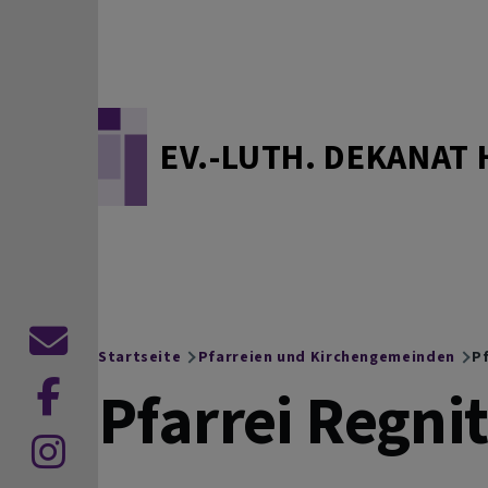
Direkt zum Inhalt
EV.-LUTH. DEKANAT 
Kontaktformular
Startseite
Pfarreien und Kirchengemeinden
Pf
Breadcrumb
Pfarrei Regni
zu
Facebook
zu