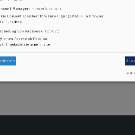
onsent Manager
(immer erforderlich)
487
kie Consent speichert Ihre Einwilligungsstatus im Browser
ck
:
Funktional
itz@elkb.de
inbindung von Facebook
(Opt-Out)
gt einen Facebook-Feed an.
ck
:
Eingebettete externe Inhalte
-regnitzgrund.de
eptieren
Alle
Realis