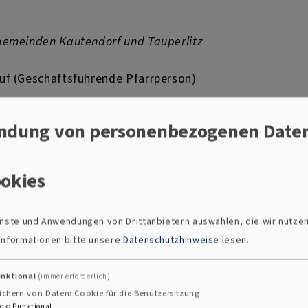
ngemeinden Kautendorf und Tauperlitz
Ruf (Geschäftsführende Pfarrperson)
ndung von personenbezogenen Date
dorf, St. Martin Str. 10, 95182 Döhlau
okies
ienste und Anwendungen von Drittanbietern auswählen, die wir nutze
dorf@elkb.de
 Informationen bitte unsere
Datenschutzhinweise
lesen.
unktional
(immer erforderlich)
ichern von Daten: Cookie für die Benutzersitzung
litz, Schulstr. 15, 95182 Döhlau
ck
:
Funktional