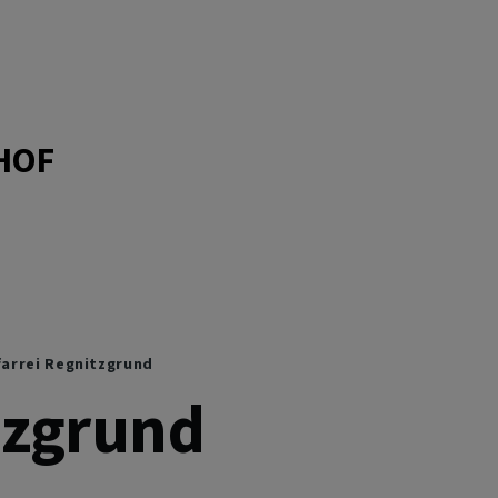
HOF
arrei Regnitzgrund
tzgrund