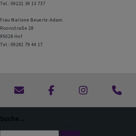
Tel.: 09221 39 13 737
Frau Marlene Beuerle-Adam
Roonstraße 28
95028 Hof
Tel.: 09281 79 44 17
Kontaktformular
zu
zu
Anruf
Facebook
Instagram
im
Dekanat
Suche...
Suche