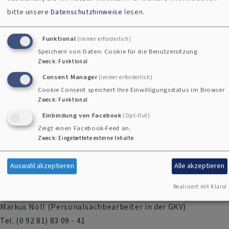
bitte unsere
Datenschutzhinweise
lesen.
MAV Hof/Stadt:
Funktional
(immer erforderlich)
1. Vorsitzender:
Speichern von Daten: Cookie für die Benutzersitzung
Zweck
:
Funktional
Sebastian Damm (Diakon und Jugendreferent im EJW)
Consent Manager
(immer erforderlich)
E-Mail:
MAV-Hof-Stadt@elkb.de
Cookie Consent speichert Ihre Einwilligungsstatus im Browser
Zweck
:
Funktional
Büro im LICHTHAUS, Pfarr 26, 95028 Hof
Einbindung von Facebook
(Opt-Out)
Zeigt einen Facebook-Feed an.
Tel.: 09281 83 09 - 85
Zweck
:
Eingebettete externe Inhalte
Fax: 09281 83 09 - 7 85
Auswahl akzeptieren
Alle akzeptieren
2. Vorsitzender:
Realisiert mit Klaro!
Markus Noll (Personalsachbearbeiter in der GKV)
Tel. (0 92 81) 83 09 - 41