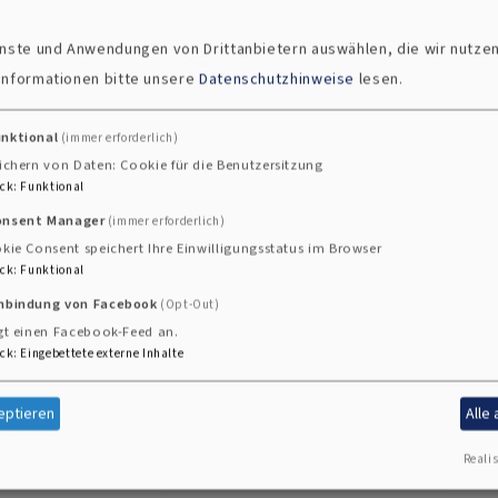
ienste und Anwendungen von Drittanbietern auswählen, die wir nutze
ngemeinden Kreuzkirche Hof, Joditz, Köditz und Leupolds
 Informationen bitte unsere
Datenschutzhinweise
lesen.
hias Westerhoff (Geschäftsführende Pfarrperson)
unktional
(immer erforderlich)
ichern von Daten: Cookie für die Benutzersitzung
rell
ck
:
Funktional
onsent Manager
(immer erforderlich)
tin Anita Coppes
kie Consent speichert Ihre Einwilligungsstatus im Browser
ck
:
Funktional
inbindung von Facebook
(Opt-Out)
gt einen Facebook-Feed an.
ck
:
Eingebettete externe Inhalte
eptieren
Alle
.hof-kreuz.4@elkb.de
Realis