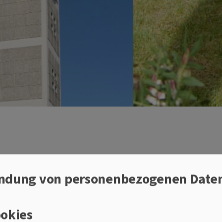
arrei kreuz.4
ndung von personenbezogenen Date
.4
okies