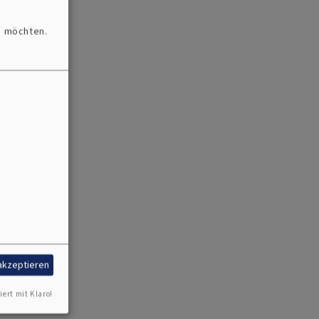
n möchten.
grün
 akzeptieren
iert mit Klaro!