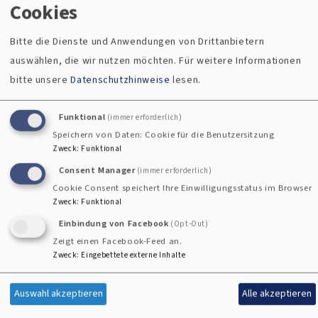
Cookies
Die Bestattungskultur verändert sich – und mit ihr die
Bitte die Dienste und Anwendungen von Drittanbietern
Wünsche der Menschen. Evangelische Trauerfeiern sind
auswählen, die wir nutzen möchten.
Für weitere Informationen
nicht an bestimmte Orte gebunden. Ob Urnenbeisetzung,
bitte unsere
Datenschutzhinweise
lesen.
Stelenanlage, Baumgrab, Waldfriedhof, Friedgarten oder
andere alternative Formen:
Funktional
(immer erforderlich)
Auch dort ist Raum für ein würdevolles Abschiedsritual
Speichern von Daten: Cookie für die Benutzersitzung
mit Gottes Segen.
Zweck
:
Funktional
Consent Manager
(immer erforderlich)
Sprechen Sie uns gerne an – wir gestalten gemeinsam einen
Cookie Consent speichert Ihre Einwilligungsstatus im Browser
Zweck
:
Funktional
Rahmen, der zum Menschen passt.
Einbindung von Facebook
(Opt-Out)
In der Trauer nicht allein
Zeigt einen Facebook-Feed an.
Zweck
:
Eingebettete externe Inhalte
Trauer endet nicht mit der Beisetzung. Oft kommt sie in
Auswahl akzeptieren
Alle akzeptieren
Wellen – leise, laut, unerwartet. Darum ist es wichtig, auch