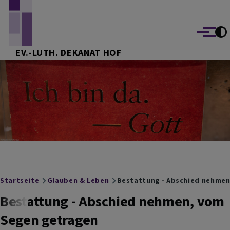
Direkt zum Inhalt
Menü
EV.-LUTH. DEKANAT HOF
Breadcrumb
Startseite
Glauben & Leben
Bestattung - Abschied nehmen
Bestattung - Abschied nehmen, vom
Segen getragen