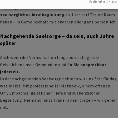
danach begleitet zu werden. Viele unserer
Realisiert mit Klaro!
Kirchengemeinden bieten
Gesprächsabende oder
seelsorgliche Einzelbegleitung
an. Hier darf Trauer Raum
haben – in Gemeinschaft mit anderen oder ganz persönlich.
Nachgehende Seelsorge – da sein, auch Jahre
später
Auch wenn der Verlust schon lange zurückliegt: die
Geistlichen unser Gemeinden sind für Sie
ansprechbar –
jederzeit.
In der nachgehenden Seelsorge nehmen wir uns Zeit für das,
was bleibt. Mit professioneller Methodik, einem offenen
Ohr, Empathie, geistlicher Tiefe und authentischer
Begleitung. Niemand muss Trauer allein tragen – wir gehen
mit.