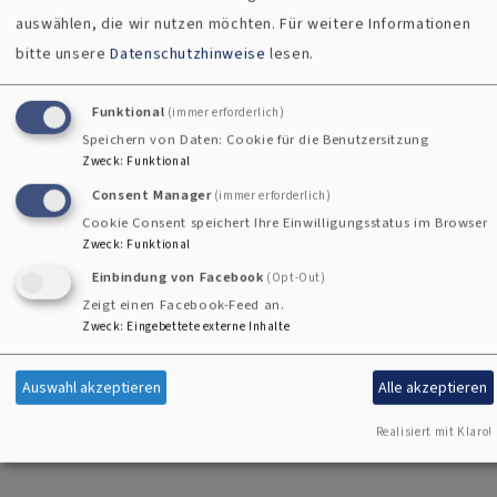
auswählen, die wir nutzen möchten.
Für weitere Informationen
Kulissen der ehrwürdigen Stadtkirche von Hof.
bitte unsere
Datenschutzhinweise
lesen.
Das genaue Programm verraten wir bald – aber eines ist
Funktional
(immer erforderlich)
sicher:
Hier gibt’s jede Menge zu staunen, zu spielen, zu
Speichern von Daten: Cookie für die Benutzersitzung
hören und auszuprobieren!
Zweck
:
Funktional
Consent Manager
(immer erforderlich)
Also: Kalender zücken, Termin eintragen und unbedingt
Cookie Consent speichert Ihre Einwilligungsstatus im Browser
vorbeischauen!
Zweck
:
Funktional
Einbindung von Facebook
(Opt-Out)
Zeigt einen Facebook-Feed an.
Wann?
Fr, 3. Oktober, 15–18 Uhr
Zweck
:
Eingebettete externe Inhalte
Wo?
St. Michaeliskirche, Hof
Auswahl akzeptieren
Alle akzeptieren
Wir freuen uns auf euch – und auf ganz viele Lach- und
Realisiert mit Klaro!
Sachgeschichten mit der Maus!