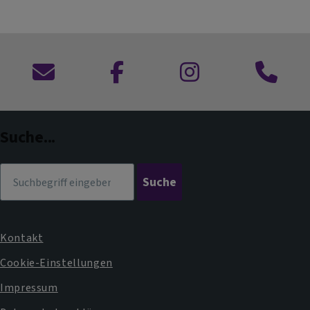
Kontaktformular
zu
zu
Anruf
Facebook
Instagram
im
Dekanat
Suche...
Suche
Kontakt
Fußbereichsmenü
Cookie-Einstellungen
Impressum