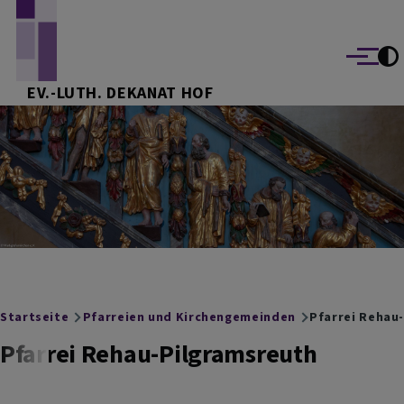
Direkt zum Inhalt
Menü
EV.-LUTH. DEKANAT HOF
Breadcrumb
Startseite
Pfarreien und Kirchengemeinden
Pfarrei Rehau
Pfarrei Rehau-Pilgramsreuth