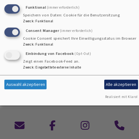
95111 Rehau
Funktional
(immer erforderlich)
Speichern von Daten: Cookie für die Benutzersitzung
Zweck
:
Funktional
Tel.: 0 92 83 / 88 07 - 0
Fax: 0 92 83 / 88 07 - 17
Consent Manager
(immer erforderlich)
Cookie Consent speichert Ihre Einwilligungsstatus im Browser
E-Mail:
pfarramt.rehau@elkb.de
Zweck
:
Funktional
Einbindung von Facebook
(Opt-Out)
www.rehau-evangelisch.de
Zeigt einen Facebook-Feed an.
Zweck
:
Eingebettete externe Inhalte
www.pilgramsreuth-evangelisch.de
Auswahl akzeptieren
Alle akzeptieren
Realisiert mit Klaro!
Kontaktformular
zu
zu
Anruf
Facebook
Instagram
im