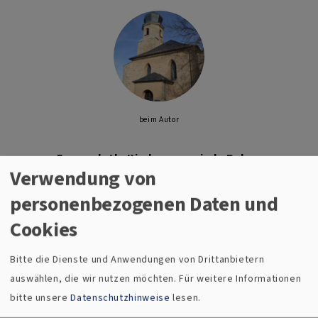
beim Autor
Evang.-luth. Kirchengemeinde Rehau
Verwendung von
Pfarrer Thomas Persitzky (Geschäftsführende
Pfarrperson)
personenbezogenen Daten und
Cookies
Pfarrer Andreas Pannicke
Bitte die Dienste und Anwendungen von Drittanbietern
Vikarin Magdalena Rein
auswählen, die wir nutzen möchten.
Für weitere Informationen
bitte unsere
Datenschutzhinweise
lesen.
Pfarrstr. 26