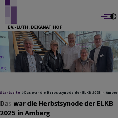
Direkt zum Inhalt
Menü
EV.-LUTH. DEKANAT HOF
Breadcrumb
Startseite
Das war die Herbstsynode der ELKB 2025 in Ambe
Das war die Herbstsynode der ELKB
2025 in Amberg