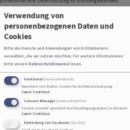
professionellere Unterstützung für Kirchengemeinden.
Damit reagiert die ELKB auf die Herausforderungen kleiner
Verwendung von
werdender Strukturen im ländlichen Raum.
personenbezogenen Daten und
Bischofsbericht: Klarer Kurs für Demokratie und
Cookies
gesellschaftlichen Zusammenhalt
Bitte die Dienste und Anwendungen von Drittanbietern
Im Bischofsbericht setzte Landesbischof Christian Kopp ein
auswählen, die wir nutzen möchten.
Für weitere Informationen
deutliches Zeichen: Die Kirche sei parteiisch für die
bitte unsere
Datenschutzhinweise
lesen.
Demokratie und wolle sich weiterhin aktiv gegen
Extremismus und Polarisierung einsetzen. Dies stärkt auch
Funktional
(immer erforderlich)
lokale Initiativen in Hof und Oberfranken, die sich für
Speichern von Daten: Cookie für die Benutzersitzung
Zweck
:
Funktional
gesellschaftlichen Zusammenhalt einsetzen – von
Consent Manager
(immer erforderlich)
ökumenischen Bündnissen über Bildungsarbeit bis zu
Cookie Consent speichert Ihre Einwilligungsstatus im Browser
zivilgesellschaftlichen Kooperationen.
Zweck
:
Funktional
Einbindung von Facebook
(Opt-Out)
Finanzrahmen 2026 und Investitionen in die Zukunft
Zeigt einen Facebook-Feed an.