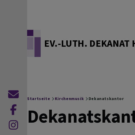
Direkt zum Inhalt
EV.-LUTH. DEKANAT 
Kontaktformular
Startseite
Kirchenmusik
Dekanatskantor
Breadcrumb
Dekanatskan
zu
Facebook
zu