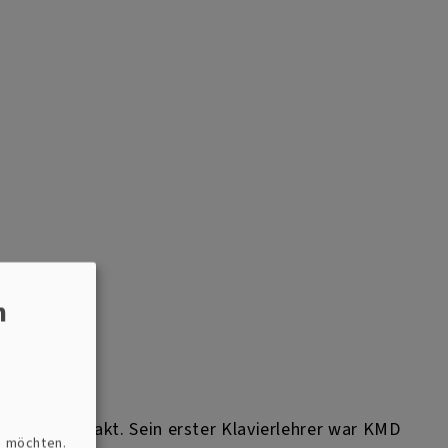
n
 engen Kontakt. Sein erster Klavierlehrer war KMD
n möchten.