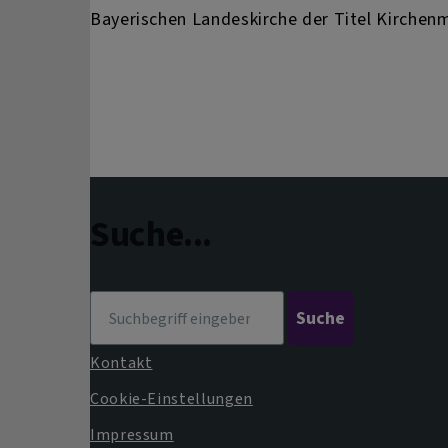
Bayerischen Landeskirche der Titel Kirchenm
Suche...
Suche
Kontakt
Fußbereichsmenü
Cookie-Einstellungen
Impressum