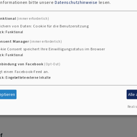
 Informationen bitte unsere
Datenschutzhinweise
lesen.
unktional
(immer erforderlich)
ichern von Daten: Cookie für die Benutzersitzung
neu und frisch erleben möchten. An alle, die sich nach 
ck
:
Funktional
 dass da vielleicht mehr ist – aber noch nicht wissen, w
onsent Manager
(immer erforderlich)
n ein Anfang. Ein offenes Angebot. Eine Einladung, gem
kie Consent speichert Ihre Einwilligungsstatus im Browser
ck
:
Funktional
inbindung von Facebook
(Opt-Out)
 für dich.
gt einen Facebook-Feed an.
ck
:
Eingebettete externe Inhalte
eptieren
Alle
e in Hof
Realis
of