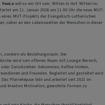
t.
YouLo
will so ein Ort sein. Mitten in Hof. Mitten im
tartet am 11. Januar 2026 um 11.00 Uhr die neue MUT-
inn eines MUT-Projekts der Evangelisch-Lutherischen
cher, näher an den Lebenswelten der Menschen in dieser
mm, sondern als Beziehungsraum. Der
nzkirche wird zum offenen Raum mit Lounge-Bereich,
 oder Zurückziehen. Ankommen, Kaffee trinken,
reundinnen und Freunden. Begleitet und gestaltet wird
. Das Pfarrehepaar lebt und arbeitet seit 2021 im
ft und kreative Motivation, gewohnte Formen zu
n und eine Kirche, die Menschen überall begleitet.