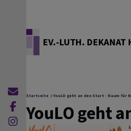
Direkt zum Inhalt
EV.-LUTH. DEKANAT 
Kontaktformular
Startseite
YouLO geht an den Start - Raum für 
Breadcrumb
YouLO geht an
zu
Facebook
zu
M