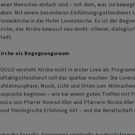
enen Menschen einfach sind – mit dem, was sie beweg
eben. Mit einem besonderen Einführungsgottesdienst s
ionierkirche in der Hofer Lorenzkirche. Es ist der Beg
irche, das Kirche bewusst neu denkt: offener, dialogis
tadt.
Kirche als Begegnungsraum
OULO versteht Kirche nicht in erster Linie als Progra
uftaktgottesdienst soll das spürbar machen: Die Lore
aféatmosphäre, Musik, Licht und Orten zum Mitmachen
espräche beginnen – wie bei einem guten Treffen mit F
ouLo von Pfarrer Konrad Aller und Pfarrerin Nicola Aller
he und theologische Erfahrung mit – und die Bereitscha
agsnahe Sprache, feinsinnige spirituelle Ausdrucksforme