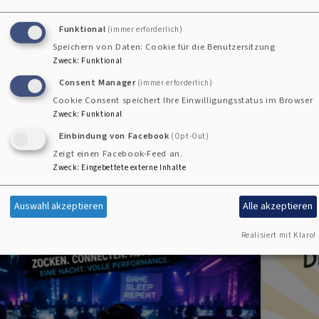
Tel.:
0176 85917420
Funktional
(immer erforderlich)
anna-lena.englmaier@elkb.de
Speichern von Daten: Cookie für die Benutzersitzung
Zweck
:
Funktional
Consent Manager
(immer erforderlich)
Termine der EJ in der Region Petrol
Cookie Consent speichert Ihre Einwilligungsstatus im Browser
Zweck
:
Funktional
Einbindung von Facebook
(Opt-Out)
Zeigt einen Facebook-Feed an.
Zweck
:
Eingebettete externe Inhalte
Auswahl akzeptieren
Alle akzeptieren
Realisiert mit Klaro!