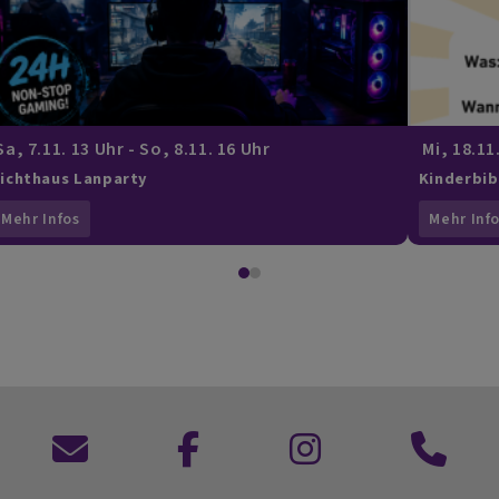
a, 7.11. 13 Uhr - So, 8.11. 16 Uhr
Mi, 18.11
ichthaus Lanparty
Kinderbib
Mehr Infos
Mehr Inf
Kontaktformular
zu
zu
Anruf
Facebook
Instagram
im