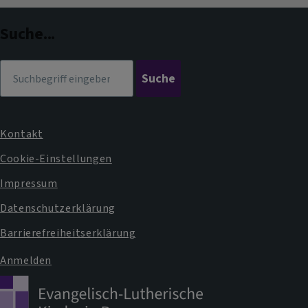
Dekanat
Suche...
Suche
Kontakt
Fußbereichsmenü
Cookie-Einstellungen
Impressum
Datenschutzerklärung
Barrierefreiheitserklärung
Anmelden
Benutzermenü