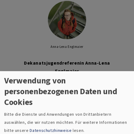
Anna-Lena Englmaier
Dekanatsjugendreferenin Anna-Lena
Englmaier
Verwendung von
Evang. Jugendwerk Hof
personenbezogenen Daten und
Cookies
Pfarr 26
Bitte die Dienste und Anwendungen von Drittanbietern
95028 Hof
auswählen, die wir nutzen möchten.
Für weitere Informationen
bitte unsere
Datenschutzhinweise
lesen.