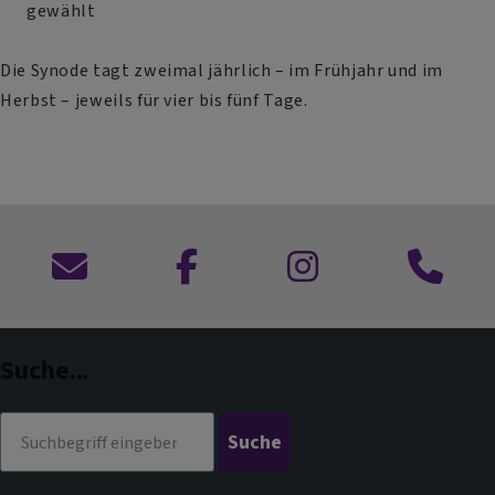
gewählt
Die Synode tagt zweimal jährlich – im Frühjahr und im
Herbst – jeweils für vier bis fünf Tage.
Kontaktformular
zu
zu
Anruf
Facebook
Instagram
im
Dekanat
Suche...
Suche