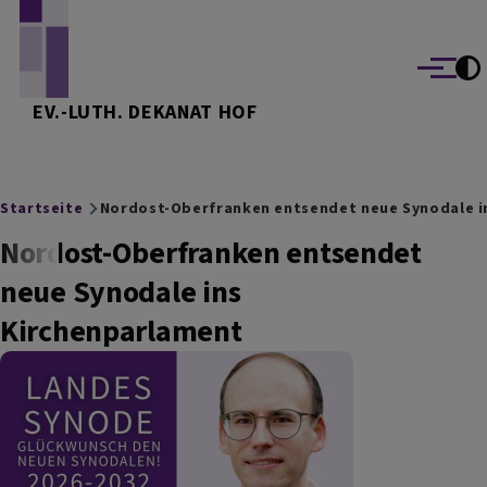
Direkt zum Inhalt
Menü
EV.-LUTH. DEKANAT HOF
Breadcrumb
Startseite
Nordost-Oberfranken entsendet neue Synodale i
Nordost-Oberfranken entsendet
neue Synodale ins
Kirchenparlament