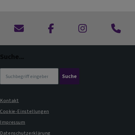
Kontaktformular
zu
zu
Anruf
Facebook
Instagram
im
Dekanat
Suche...
Suche
Kontakt
Fußbereichsmenü
Cookie-Einstellungen
Impressum
Datenschutzerklärung