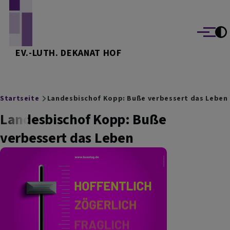
Direkt zum Inhalt
Menü
EV.-LUTH. DEKANAT HOF
Breadcrumb
Startseite
Landesbischof Kopp: Buße verbessert das Leben
Landesbischof Kopp: Buße
verbessert das Leben