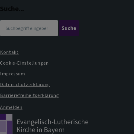
Dekanat
Suche...
Suche
Kontakt
Fußbereichsmenü
Cookie-Einstellungen
Impressum
Datenschutzerklärung
Barrierefreiheitserklärung
Anmelden
Benutzermenü