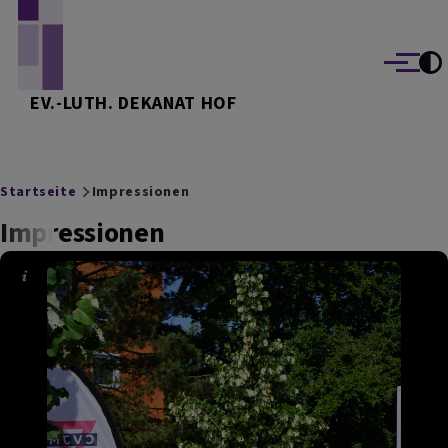
Direkt zum Inhalt
Menü
EV.-LUTH. DEKANAT HOF
Breadcrumb
Startseite
Impressionen
Impressionen