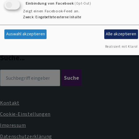
Einbindung von Facebook
(Opt-Out)
Zeigt einen Facebook-Feed an.
Zweck
:
Eingebettete externe Inhalte
Kontaktformular
zu
zu
Anruf
Auswahl akzeptieren
Alle akzeptieren
Facebook
Instagram
im
Realisiert mit Klaro!
Dekanat
Suche...
Suche
Kontakt
Fußbereichsmenü
Cookie-Einstellungen
Impressum
Datenschutzerklärung