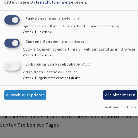
ausgelassener Lebensfreude. Der "Markt der Möglichkeiten"
bitte unsere
Datenschutzhinweise
lesen.
zeigt, wie vielfältig kirchliches Engagement heute ist –
vom ökologischen "Schwammbalkon-Projekt" der
Funktional
(immer erforderlich)
Kreuzkirche bis zu spannenden Gottesdienstprojekten aus
Speichern von Daten: Cookie für die Benutzersitzung
Zweck
:
Funktional
den Gemeinden.
Consent Manager
(immer erforderlich)
Cookie Consent speichert Ihre Einwilligungsstatus im Browser
Italienische Seele, fränkisches Herz
Zweck
:
Funktional
Einbindung von Facebook
(Opt-Out)
Den Abschluss bildet eine Überraschung: Pfarrer Dr.
Zeigt einen Facebook-Feed an.
Matthias Westerhoff gestaltet eine poetische und
Zweck
:
Eingebettete externe Inhalte
kunstvolle Abendandacht in deutsch-italienischer
Freundschaft mit Anklängen an Franz von Assisi. Nach
Auswahl akzeptieren
Alle akzeptieren
einem Tag voller Diskussionen und Begegnungen kehrt
Realisiert mit Klaro!
Stille ein. Die franziskanische Spiritualität, die Einfachheit
mit Tiefe verbindet, bildet den ruhigen Kontrapunkt zum
bunten Treiben des Tages.