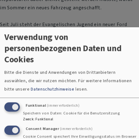
im Sommer ein neues Fahrzeug angeschafft.
Seit Juli steht der Evangelischen Jugend ein neuer Ford
Transit Custom mit neun Sitzplätzen zur Verfügung. Der
Verwendung von
Kleinbus wird nicht nur für eigene Jugendangebote
personenbezogenen Daten und
eingesetzt, sondern kann auch von Kirchengemeinden und
Cookies
Jugendverbänden im Dekanat für deren Arbeit genutzt
werden.
Bitte die Dienste und Anwendungen von Drittanbietern
auswählen, die wir nutzen möchten.
Für weitere Informationen
Seinen ersten öffentlichen Auftritt hatte das Fahrzeug beim
bitte unsere
Datenschutzhinweise
lesen.
Volksfestumzug, bevor es in den Sommerferien die
Teilnehmenden der Jugendfreizeit sicher und komfortabel
Funktional
(immer erforderlich)
bis nach Norwegen und wieder zurück begleitete.
Speichern von Daten: Cookie für die Benutzersitzung
Zweck
:
Funktional
Die Anschaffung des neuen Kleinbusses wurde maßgeblich
Consent Manager
(immer erforderlich)
ermöglicht durch die großzügige Förderung der Rolf und
Cookie Consent speichert Ihre Einwilligungsstatus im Browser