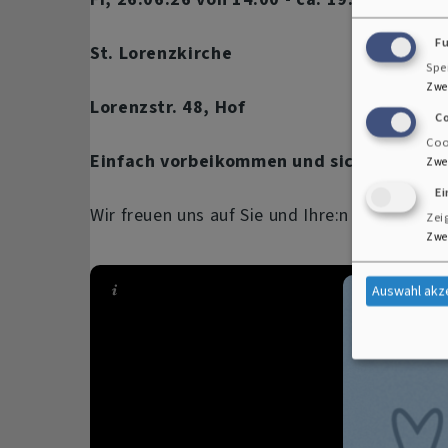
F
St. Lorenzkirche
Spe
Zwe
Lorenzstr. 48, Hof
C
Coo
Einfach vorbeikommen und sich als Paar 
Zwe
E
Wir freuen uns auf Sie und Ihre:n Liebste:n!
Zei
Zwe
Auswahl akz