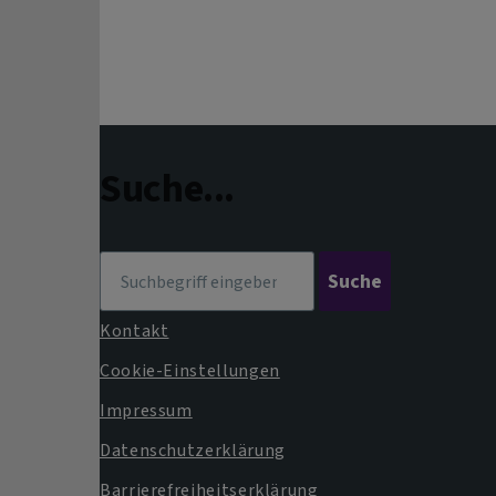
Suche...
Suche
Kontakt
Fußbereichsmenü
Cookie-Einstellungen
Impressum
Datenschutzerklärung
Barrierefreiheitserklärung