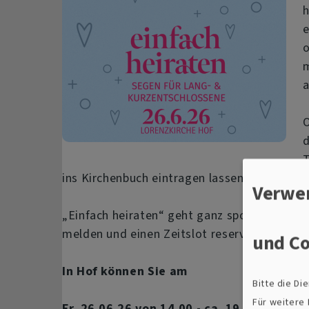
h
e
o
m
a
O
d
T
ins Kirchenbuch eintragen lassen.
Verwe
„Einfach heiraten“ geht ganz spontan ohne 
melden und einen Zeitslot reservieren.
und Co
In Hof können Sie am
Bitte die D
Für weitere
Fr, 26.06.26 von 14.00 - ca. 19.00 Uhr ei