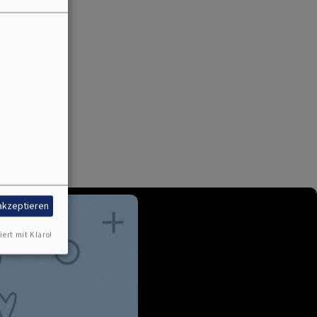
 akzeptieren
iert mit Klaro!