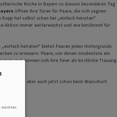
-Lutherische Kirche in Bayern zu diesem besonderen Tag
Bayern
öffnen ihre Türen für Paare, die sich segnen
 Kopp hat selbst schon bei „einfach heiraten“
iese Aktion immer weiterwächst und wie berührend für
 – „einfach heiraten“ bietet Paaren jeden Hintergrunds
prechen zu erneuern. Paare, von denen mindestens ein
ratet sind, können sich ihre Feier als kirchliche Trauung
n
e, kann sich aber auch jetzt schon beim Wunschort
n möchten.