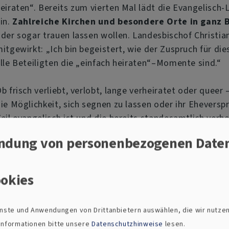
eiraten“. Bereits zum vierten Mal lädt die Evangelisch
in.
Zahlreiche Kirchen und besondere Orte
in ganz 
der sogar trauen lassen wollen.
Landesbischof Christian
itgewirkt: „Ich bin begeistert, wie der Zuspruch für d
lle Beteiligten die „einfach heiraten“–Momente sind.“
b frisch verliebt, verlobt, lange verheiratet oder queer
ie Möglichkeit, sich segnen zu lassen oder ihr Ehevers
eil evangelisch ist und die bereits standesamtlich verhei
ndung von personenbezogenen Date
große Vorlaufzeit oder bürokratische Hürden. Wer möcht
okies
ienste und Anwendungen von Drittanbietern auswählen, die wir nutze
 Informationen bitte unsere
Datenschutzhinweise
lesen.
nfach heiraten