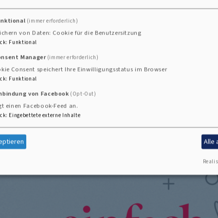
unktional
(immer erforderlich)
ichern von Daten: Cookie für die Benutzersitzung
ck
:
Funktional
onsent Manager
(immer erforderlich)
kie Consent speichert Ihre Einwilligungsstatus im Browser
segnen lassen - mit oder ohne Trauschein.
ck
:
Funktional
inbindung von Facebook
(Opt-Out)
gt einen Facebook-Feed an.
ck
:
Eingebettete externe Inhalte
eptieren
Alle
Realis