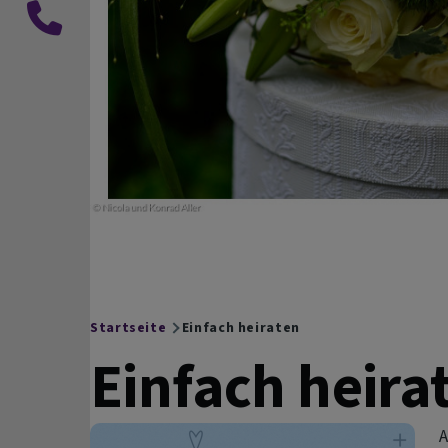
Instagram
Anruf
im
Dekanat
Startseite
Einfach heiraten
Breadcrumb
Einfach heira
A