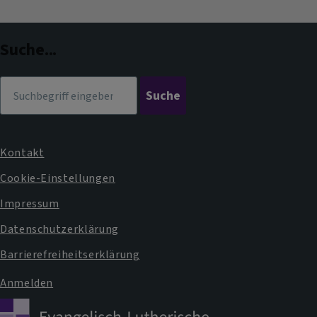
Facebook
Instagram
im
Dekanat
Suche...
Suche
Kontakt
Fußbereichsmenü
Cookie-Einstellungen
Impressum
Datenschutzerklärung
Barrierefreiheitserklärung
Anmelden
Benutzermenü