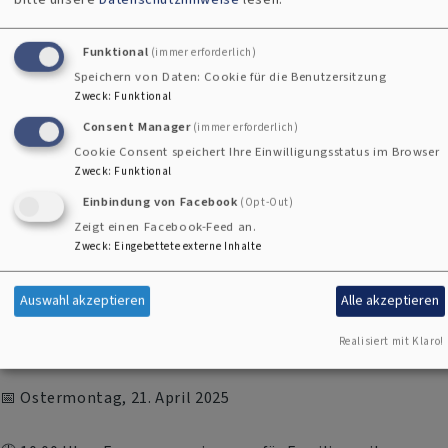
Die Betthupferlkirche tourt alle acht Wochen durch die
Gemeinden im Norden des Dekanats Hof. Interessierte
Funktional
(immer erforderlich)
Familien sind herzlich eingeladen, die Betthupferlkirche
Speichern von Daten: Cookie für die Benutzersitzung
Zweck
:
Funktional
durch Ihr Kommen zu bereichern!
Consent Manager
(immer erforderlich)
Cookie Consent speichert Ihre Einwilligungsstatus im Browser
Nächste Termine:
Zweck
:
Funktional
Einbindung von Facebook
(Opt-Out)
📅 16. März 2025
Zeigt einen Facebook-Feed an.
Zweck
:
Eingebettete externe Inhalte
🕔 17:00 Uhr
📍 Pfarrkirche, Kirchstr. 2, Trogen
Auswahl akzeptieren
Alle akzeptieren
Realisiert mit Klaro!
📅 Ostermontag, 21. April 2025