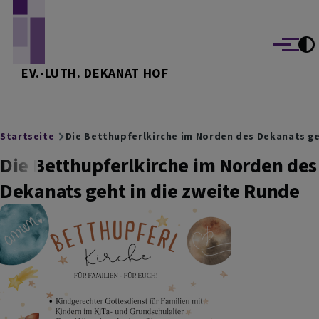
Direkt zum Inhalt
Menü
EV.-LUTH. DEKANAT HOF
Breadcrumb
Startseite
Die Betthupferlkirche im Norden des Dekanats ge
Die Betthupferlkirche im Norden des
Dekanats geht in die zweite Runde