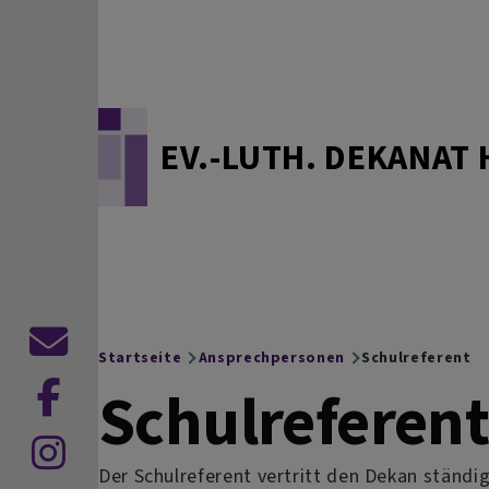
Direkt zum Inhalt
EV.-LUTH. DEKANAT 
Kontaktformular
Startseite
Ansprechpersonen
Schulreferent
Breadcrumb
Schulreferen
zu
Facebook
zu
Der Schulreferent vertritt den Dekan ständig