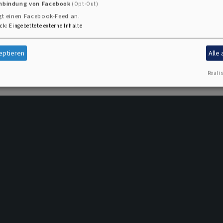
inbindung von Facebook
(Opt-Out)
gt einen Facebook-Feed an.
ck
:
Eingebettete externe Inhalte
eptieren
Alle
Realis