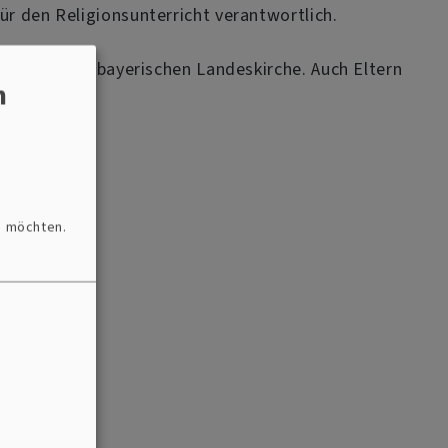
für den Religionsunterricht verantwortlich.
konferenz der bayerischen Landeskirche. Auch Eltern
n
n möchten.
rg