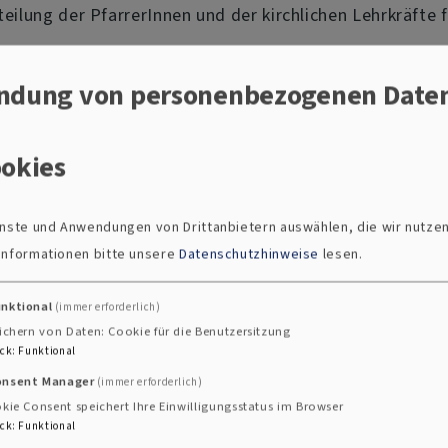
teilung der PfarrerInnen und der kirchlichen Lehrkräfte 
iche Lehrkräfte und ist Mitglied der Schulreferent*innen
ndung von personenbezogenen Date
den.
okies
ienste und Anwendungen von Drittanbietern auswählen, die wir nutze
 Grell
 Informationen bitte unsere
Datenschutzhinweise
lesen.
referate in den Evang.-Luth. Dekanaten Hof und Münchbe
unktional
(immer erforderlich)
ichern von Daten: Cookie für die Benutzersitzung
ck
:
Funktional
27
onsent Manager
(immer erforderlich)
elkb.de
kie Consent speichert Ihre Einwilligungsstatus im Browser
ck
:
Funktional