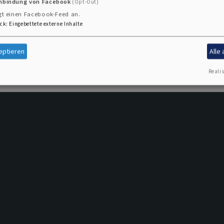
inbindung von Facebook
(Opt-Out)
gen.
gt einen Facebook-Feed an.
ck
:
Eingebettete externe Inhalte
eptieren
Alle
Realis