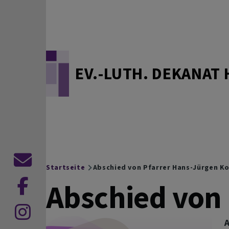
Direkt zum Inhalt
EV.-LUTH. DEKANAT 
Kontaktformular
Startseite
Abschied von Pfarrer Hans-Jürgen K
Breadcrumb
Abschied von
zu
Facebook
zu
A