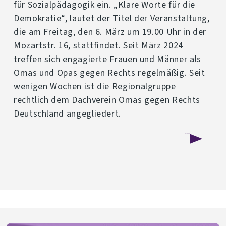
für Sozialpädagogik ein. „Klare Worte für die
Demokratie“, lautet der Titel der Veranstaltung,
die am Freitag, den 6. März um 19.00 Uhr in der
Mozartstr. 16, stattfindet. Seit März 2024
treffen sich engagierte Frauen und Männer als
Omas und Opas gegen Rechts regelmäßig. Seit
wenigen Wochen ist die Regionalgruppe
rechtlich dem Dachverein Omas gegen Rechts
Deutschland angegliedert.
über
Weiterlesen
„Klare
Worte
für
die
Demokratie