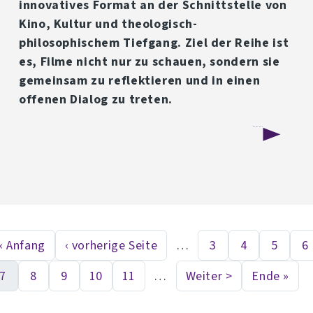
innovatives Format an der Schnittstelle von
Kino, Kultur und theologisch-
philosophischem Tiefgang. Ziel der Reihe ist
es, Filme nicht nur zu schauen, sondern sie
gemeinsam zu reflektieren und in einen
offenen Dialog zu treten.
über
Weiterlesen
Popcorn
Perspective:
Neue
YouLO-
« Anfang
‹ vorherige Seite
…
3
4
5
6
First page
Vorherige Seite
Seite
Seite
Seite
S
eitennummerierung
Veranstaltungsreihe
7
8
9
10
11
…
Weiter >
Ende »
verbindet
Aktuelle Seite
Seite
Seite
Seite
Seite
Nächste Seite
Last p
Kino