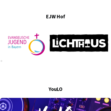
EJW Hof
YouLO