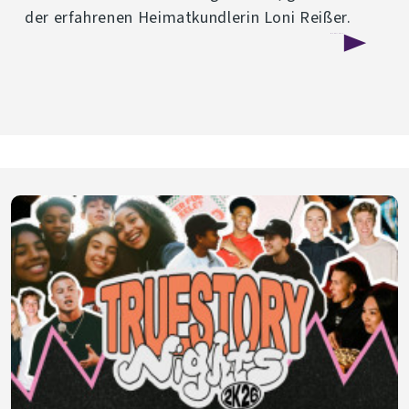
der erfahrenen Heimatkundlerin Loni Reißer.
über
Weiterlesen
Kirchenführung
in
Joditz
-
07.
März
2026