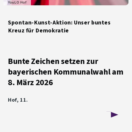
YouLO Hof
Spontan-Kunst-Aktion: Unser buntes
Kreuz für Demokratie
Bunte Zeichen setzen zur
bayerischen Kommunalwahl am
8. März 2026
Hof, 11.
über
Weiterlesen
Spontan-
Kunst-