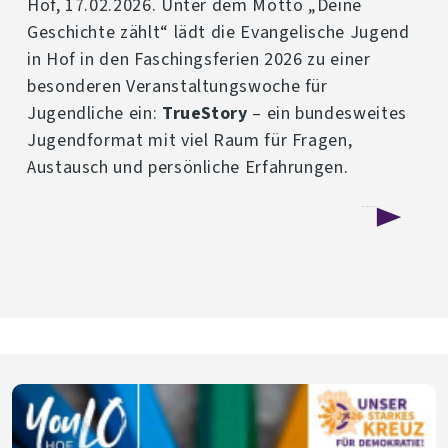
Hof, 17.02.2026. Unter dem Motto „Deine
Geschichte zählt“ lädt die Evangelische Jugend
in Hof in den Faschingsferien 2026 zu einer
besonderen Veranstaltungswoche für
Jugendliche ein:
TrueStory
– ein bundesweites
Jugendformat mit viel Raum für Fragen,
Austausch und persönliche Erfahrungen.
über
Weiterlesen
Jugendliche
im
Fokus:
TrueStory
kommt
nach