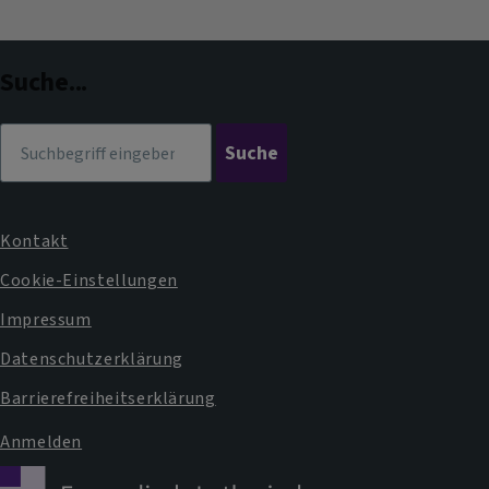
Facebook
Instagram
im
Dekanat
Suche...
Suche
Kontakt
Fußbereichsmenü
Cookie-Einstellungen
Impressum
Datenschutzerklärung
Barrierefreiheitserklärung
Anmelden
Benutzermenü