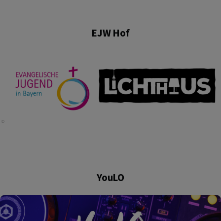
EJW Hof
YouLO