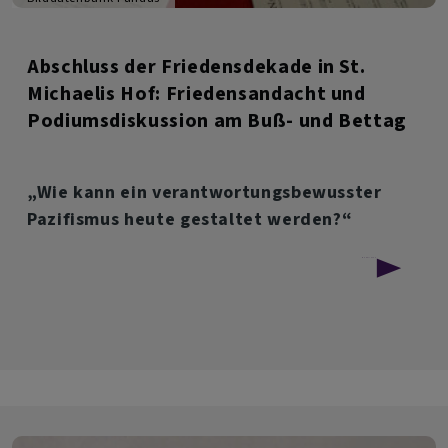
Abschluss der Friedensdekade in St.
Michaelis Hof: Friedensandacht und
Podiumsdiskussion am Buß- und Bettag
„Wie kann ein verantwortungsbewusster
Pazifismus heute gestaltet werden?“
über
Weiterlesen
Abschluss
der
Friedensdekade
in
St.