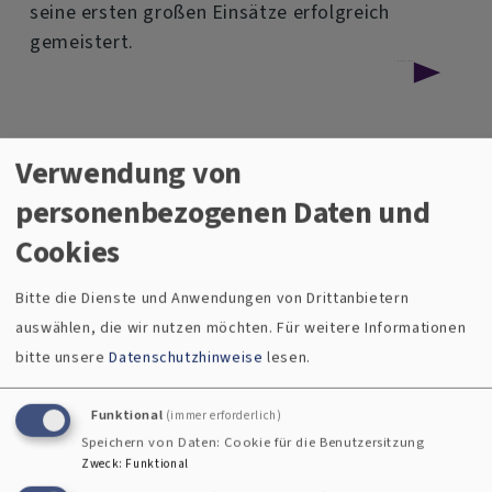
seine ersten großen Einsätze erfolgreich
gemeistert.
über
Weiterlesen
Evangelische
Jugend
Verwendung von
wieder
personenbezogenen Daten und
mobil
Cookies
Bitte die Dienste und Anwendungen von Drittanbietern
auswählen, die wir nutzen möchten.
Für weitere Informationen
bitte unsere
Datenschutzhinweise
lesen.
Funktional
(immer erforderlich)
Speichern von Daten: Cookie für die Benutzersitzung
Zweck
:
Funktional