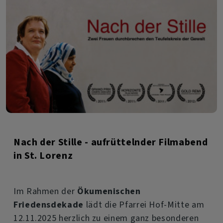
Michaelis
Hof:
Friedensandacht
und
Podiumsdiskussion
am
Buß-
und
Nach der Stille - aufrüttelnder Filmabend
in St. Lorenz
Bettag
Im Rahmen der
Ökumenischen
Friedensdekade
lädt die Pfarrei Hof-Mitte am
12.11.2025 herzlich zu einem ganz besonderen