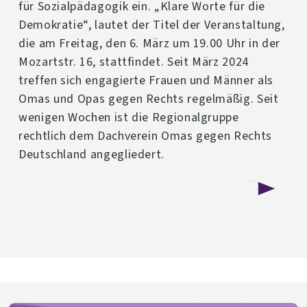
für Sozialpädagogik ein. „Klare Worte für die
Demokratie“, lautet der Titel der Veranstaltung,
die am Freitag, den 6. März um 19.00 Uhr in der
Mozartstr. 16, stattfindet. Seit März 2024
treffen sich engagierte Frauen und Männer als
Omas und Opas gegen Rechts regelmäßig. Seit
wenigen Wochen ist die Regionalgruppe
rechtlich dem Dachverein Omas gegen Rechts
Deutschland angegliedert.
über
Weiterlesen
„Klare
Worte
für
die
Demokratie