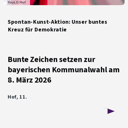
YouLO Hof
Spontan-Kunst-Aktion: Unser buntes
Kreuz für Demokratie
Bunte Zeichen setzen zur
bayerischen Kommunalwahl am
8. März 2026
Hof, 11.
über
Weiterlesen
Spontan-
Kunst-