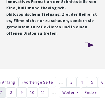
innovatives Format an der Schnittstelle von
Kino, Kultur und theologisch-
philosophischem Tiefgang. Ziel der Reihe ist
es, Filme nicht nur zu schauen, sondern sie
gemeinsam zu reflektieren und in einen
offenen Dialog zu treten.
über
Weiterlesen
Popcorn
Perspective:
Neue
YouLO-
« Anfang
‹ vorherige Seite
…
3
4
5
6
First page
Vorherige Seite
Seite
Seite
Seite
S
eitennummerierung
Veranstaltungsreihe
7
8
9
10
11
…
Weiter >
Ende »
verbindet
Aktuelle Seite
Seite
Seite
Seite
Seite
Nächste Seite
Last p
Kino