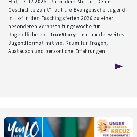
Hof, 17.02.2026. Unter dem Motto „Deine
Geschichte zählt“ lädt die Evangelische Jugend
in Hof in den Faschingsferien 2026 zu einer
besonderen Veranstaltungswoche für
Jugendliche ein:
TrueStory
– ein bundesweites
Jugendformat mit viel Raum für Fragen,
Austausch und persönliche Erfahrungen.
über
Weiterlesen
Jugendliche
im
Fokus:
TrueStory
kommt
nach