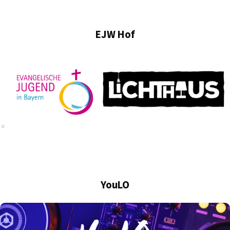
EJW Hof
YouLO