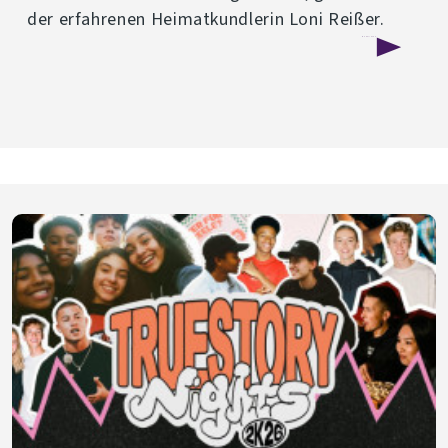
der erfahrenen Heimatkundlerin Loni Reißer.
über
Weiterlesen
Kirchenführung
in
Joditz
-
07.
März
2026