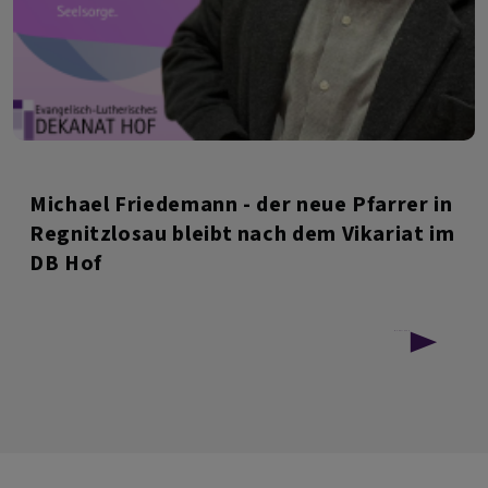
Michael Friedemann - der neue Pfarrer in
Regnitzlosau bleibt nach dem Vikariat im
DB Hof
über
Weiterlesen
Michael
Friedemann
-
der