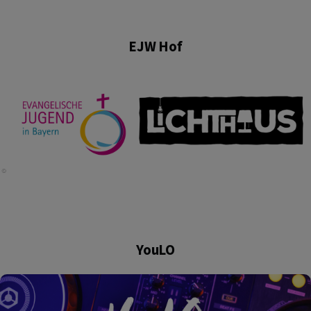
EJW Hof
YouLO