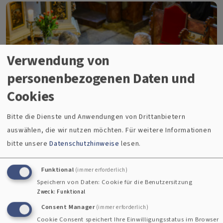
Words
I
Verwendung von
Wonders
personenbezogenen Daten und
Cookies
Bitte die Dienste und Anwendungen von Drittanbietern
auswählen, die wir nutzen möchten.
Für weitere Informationen
Frank Wunderatsch
bitte unsere
Datenschutzhinweise
lesen.
Ordination von Pfarrer Michael
Funktional
(immer erforderlich)
Speichern von Daten: Cookie für die Benutzersitzung
Friedemann in Regnitzlosau gefeiert
Zweck
:
Funktional
Consent Manager
(immer erforderlich)
Mit einem festlichen Gottesdienst wurde am
Cookie Consent speichert Ihre Einwilligungsstatus im Browser