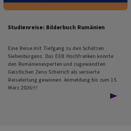
Studienreise: Bilderbuch Rumänien
Eine Reise mit Tiefgang zu den Schätzen
Siebenbürgens. Das EEB Hochfranken konnte
den Rumänienexperten und zugewandten
Geistlichen Zeno Scheirich als versierte
Reiseleitung gewinnen. Anmeldung bis zum 15.
März 2026!!!
über
Weiterlesen
Studienreise:
Bilderbuch
Rumänien