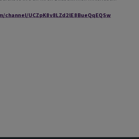
om/channel/UCZpK8v8LZd2lE8BueQqEQSw
eite