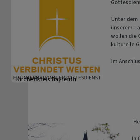
Gottesdiens
Unter dem M
unserem Lan
wollen die 
kulturelle 
Im Anschlu
Kirchenkreis Bayreuth
Her
In 