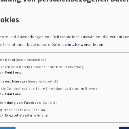
 vereiteltem Terroranschlag eines 18-jährigen in 
 für Jugendarbeit ein, die Frieden und Toleranz bil
okies
ienste und Anwendungen von Drittanbietern auswählen, die wir nutze
 Informationen bitte unsere
Datenschutzhinweise
lesen.
unktional
(immer erforderlich)
ichern von Daten: Cookie für die Benutzersitzung
ck
:
Funktional
onsent Manager
(immer erforderlich)
kie Consent speichert Ihre Einwilligungsstatus im Browser
ck
:
Funktional
inbindung von Facebook
(Opt-Out)
gt einen Facebook-Feed an.
ue Öffentlichkeitsreferentin für un
ck
:
Eingebettete externe Inhalte
, Lorenzstraße.
Seit dem 01. September 2024 hat das T