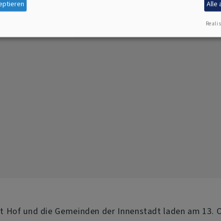
eptieren
Alle
ntlichkeitsreferentin wird künftig mit theologischer 
alten. Hier stellt sie sich Ihnen vor:
Realis
t Hof und die Gemeinden der Innenstadt laden am 13. O