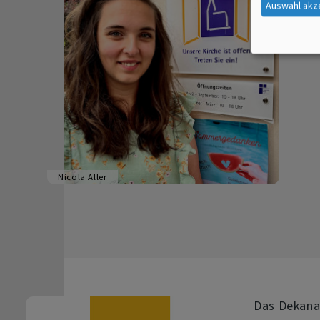
Auswahl akz
Öffe
gest
Nicola Aller
Das Dekana