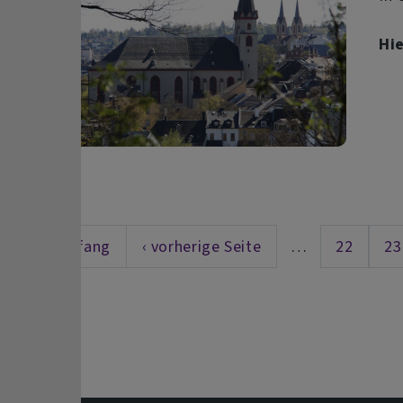
Hi
« Anfang
‹ vorherige Seite
…
22
23
First page
Vorherige Seite
Seite
S
Seitennummerierung