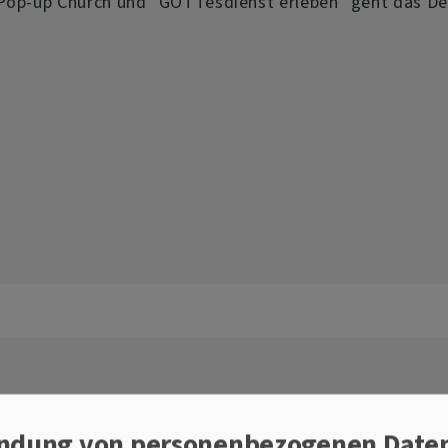
Pop-up Church und "GOTTesdienst erleben" geht das D
ssbotschaften verfangen besonders
ndung von personenbezogenen Date