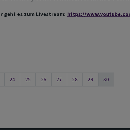
er geht es zum Livestream:
https://www.youtube.c
24
25
26
27
28
29
30
eite
Seite
Seite
Seite
Seite
Seite
Seite
Aktuelle S