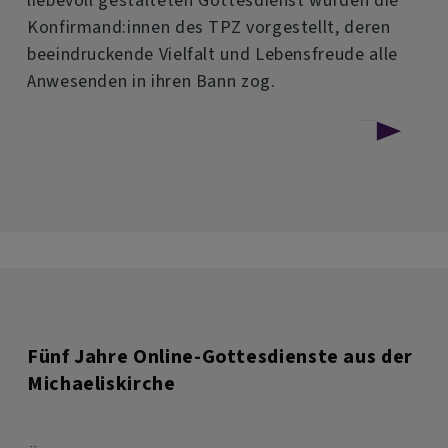
liebevoll gestalteten Gottesdienst wurden die
Konfirmand:innen des TPZ vorgestellt, deren
beeindruckende Vielfalt und Lebensfreude alle
Anwesenden in ihren Bann zog.
über
Weiterlesen
Ein
unvergesslicher
Vorstellungsgottesdienst
in
der
Auferstehungskirche
Fünf Jahre Online-Gottesdienste aus der
Hof
Michaeliskirche
Moschendorf