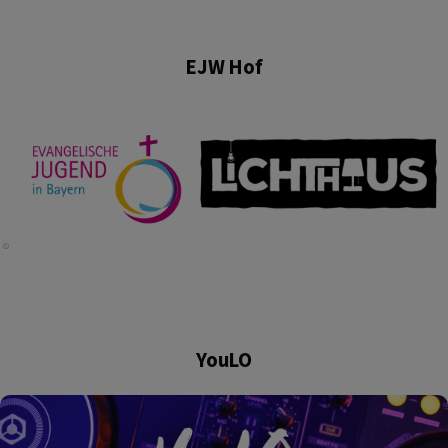
EJW Hof
YouLO