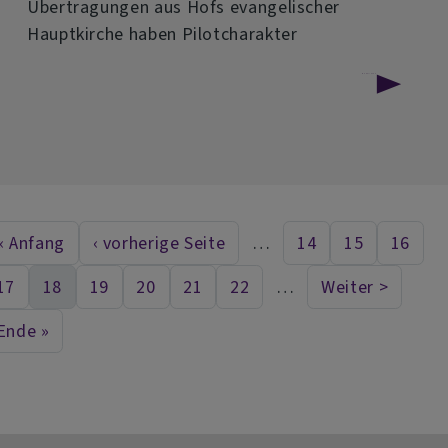
Übertragungen aus Hofs evangelischer
Hauptkirche haben Pilotcharakter
über
Weiterlesen
Fünf
Jahre
Online-
Gottesdienste
« Anfang
‹ vorherige Seite
…
14
15
16
First page
Vorherige Seite
Seite
Seite
Seite
eitennummerierung
aus
17
18
19
20
21
22
…
Weiter >
der
Seite
Aktuelle Seite
Seite
Seite
Seite
Seite
Nächste Se
Michaeliskirche
Ende »
Last page