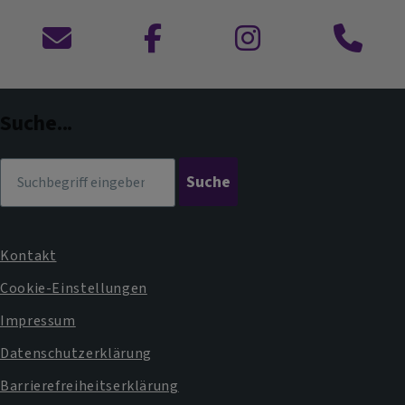
Kontaktformular
zu
zu
Anruf
Facebook
Instagram
im
Dekanat
Suche...
Suche
Kontakt
Fußbereichsmenü
Cookie-Einstellungen
Impressum
Datenschutzerklärung
Barrierefreiheitserklärung