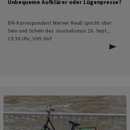
Unbequeme Aufklärer oder Lügenpresse?
BR-Korrespondent Werner Reuß spricht über
Sein und Schein des Journalismus 26. Sept.,
19.30 Uhr, VHS Hof
über
Weiterlesen
Unbequeme
Aufklärer
oder
Lügenpresse?