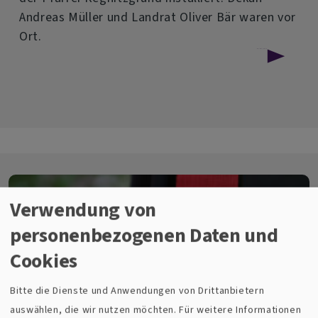
Andreas Müller und Landrat Oliver Bär waren vor
Ort.
über
Weiterlesen
Segen
für
den
Weg
Verwendung von
personenbezogenen Daten und
Cookies
Bitte die Dienste und Anwendungen von Drittanbietern
auswählen, die wir nutzen möchten.
Für weitere Informationen