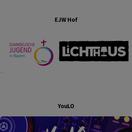
EJW Hof
YouLO