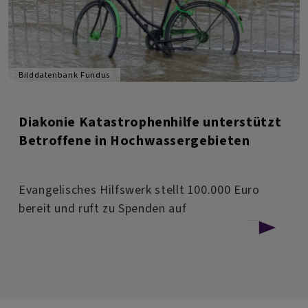
Bilddatenbank Fundus
Diakonie Katastrophenhilfe unterstützt
Betroffene in Hochwassergebieten
Evangelisches Hilfswerk stellt 100.000 Euro
bereit und ruft zu Spenden auf
über
Weiterlesen
Diakonie
Katastrophenhilfe
unterstützt