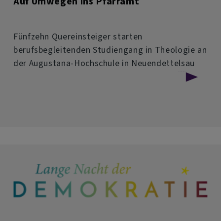
Auf Umwegen ins Pfarramt
Fünfzehn Quereinsteiger starten
berufsbegleitenden Studiengang in Theologie an
der Augustana-Hochschule in Neuendettelsau
über
Weiterlesen
Auf
Umwegen
ins
Pfarramt