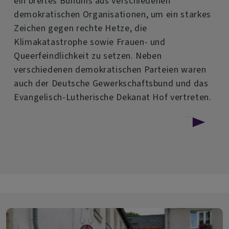
ein breites Bündnis aus verschiedenen
demokratischen Organisationen, um ein starkes
Zeichen gegen rechte Hetze, die
Klimakatastrophe sowie Frauen- und
Queerfeindlichkeit zu setzen. Neben
verschiedenen demokratischen Parteien waren
auch der Deutsche Gewerkschaftsbund und das
Evangelisch-Lutherische Dekanat Hof vertreten.
über
Weiterlesen
Adventliche
Demo
gegen
Rechts
mit
breitem