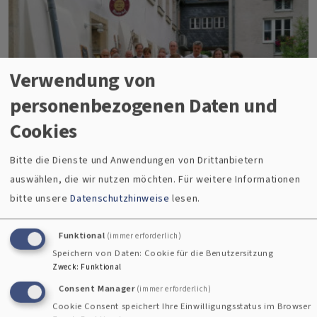
Bündnis
demokratischer
Verwendung von
Verbände
personenbezogenen Daten und
Cookies
Bitte die Dienste und Anwendungen von Drittanbietern
auswählen, die wir nutzen möchten.
Für weitere Informationen
bitte unsere
Datenschutzhinweise
lesen.
Adventskonzert lockt Besuchende in die
Funktional
(immer erforderlich)
Michaeliskirche
Speichern von Daten: Cookie für die Benutzersitzung
Zweck
:
Funktional
Consent Manager
(immer erforderlich)
Am Sonntag, 8. Dezember, findet um 17 Uhr in
Cookie Consent speichert Ihre Einwilligungsstatus im Browser