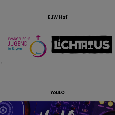
EJW Hof
YouLO