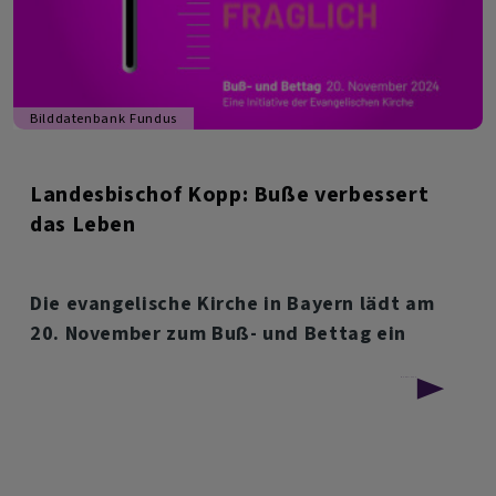
Bilddatenbank Fundus
Landesbischof Kopp: Buße verbessert
das Leben
Die evangelische Kirche in Bayern lädt am
20. November zum Buß- und Bettag ein
über
Weiterlesen
Landesbischof
Kopp:
Buße