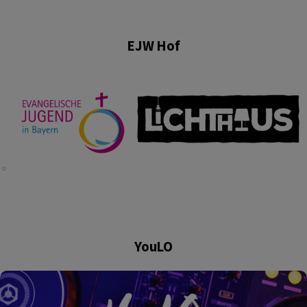
EJW Hof
YouLO