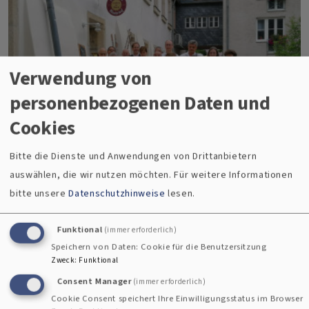
Bündnis
demokratischer
Verwendung von
Verbände
personenbezogenen Daten und
Cookies
Bitte die Dienste und Anwendungen von Drittanbietern
auswählen, die wir nutzen möchten.
Für weitere Informationen
bitte unsere
Datenschutzhinweise
lesen.
Adventskonzert lockt Besuchende in die
Funktional
(immer erforderlich)
Michaeliskirche
Speichern von Daten: Cookie für die Benutzersitzung
Zweck
:
Funktional
Consent Manager
(immer erforderlich)
Am Sonntag, 8. Dezember, findet um 17 Uhr in
Cookie Consent speichert Ihre Einwilligungsstatus im Browser