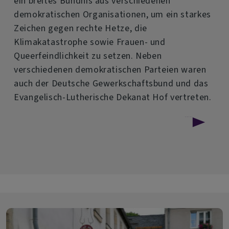
ein breites Bündnis aus verschiedenen
demokratischen Organisationen, um ein starkes
Zeichen gegen rechte Hetze, die
Klimakatastrophe sowie Frauen- und
Queerfeindlichkeit zu setzen. Neben
verschiedenen demokratischen Parteien waren
auch der Deutsche Gewerkschaftsbund und das
Evangelisch-Lutherische Dekanat Hof vertreten.
über
Weiterlesen
Adventliche
Demo
gegen
Rechts
mit
breitem