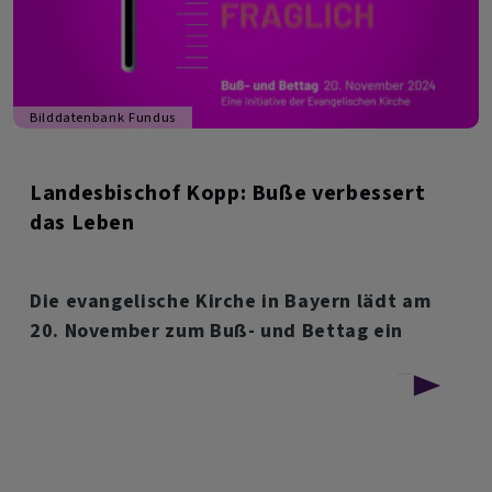
Bilddatenbank Fundus
Landesbischof Kopp: Buße verbessert
das Leben
Die evangelische Kirche in Bayern lädt am
20. November zum Buß- und Bettag ein
über
Weiterlesen
Landesbischof
Kopp:
Buße