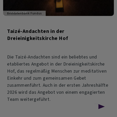
Bilddatenbank Fundus
Taizé-Andachten in der
Dreieinigkeitskirche Hof
Die Taizé-Andachten sind ein beliebtes und
etabliertes Angebot in der Dreieinigkeitskirche
Hof, das regelmäßig Menschen zur meditativen
Einkehr und zum gemeinsamen Gebet
zusammenführt. Auch in der ersten Jahreshälfte
2026 wird das Angebot von einem engagierten
Team weitergeführt.
über
Weiterlesen
Taizé-