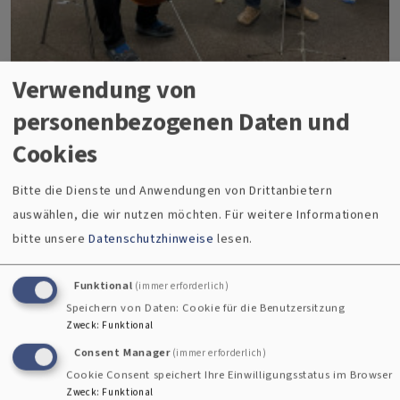
Verwendung von
personenbezogenen Daten und
Cookies
Nicola Aller
Bitte die Dienste und Anwendungen von Drittanbietern
auswählen, die wir nutzen möchten.
Für weitere Informationen
Von Außerirdischen und BeGEISTerter
bitte unsere
Datenschutzhinweise
lesen.
Leitung
Funktional
(immer erforderlich)
Speichern von Daten: Cookie für die Benutzersitzung
Vom 30. bis zum 31. Januar 2026 tagte unser
Zweck
:
Funktional
dekanatliches Leitungsgremium bei Oelsnitz, um
Consent Manager
(immer erforderlich)
die Gremienarbeit geistlich und geistreich
Cookie Consent speichert Ihre Einwilligungsstatus im Browser
Zweck
:
Funktional
zukunftsfähig aufzustellen.