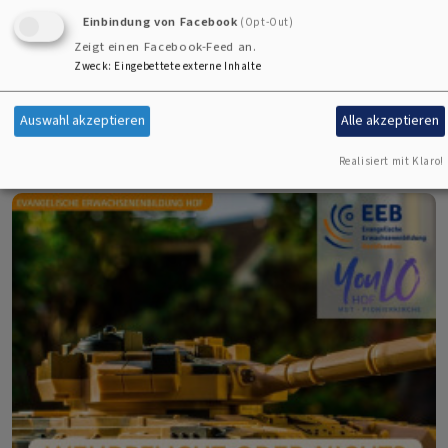
über
Einbindung von Facebook
Weiterlesen
(Opt-Out)
Zeigt einen Facebook-Feed an.
Von
Zweck
:
Eingebettete externe Inhalte
Außerirdischen
Auswahl akzeptieren
Alle akzeptieren
und
BeGEISTerter
Realisiert mit Klaro!
Leitung