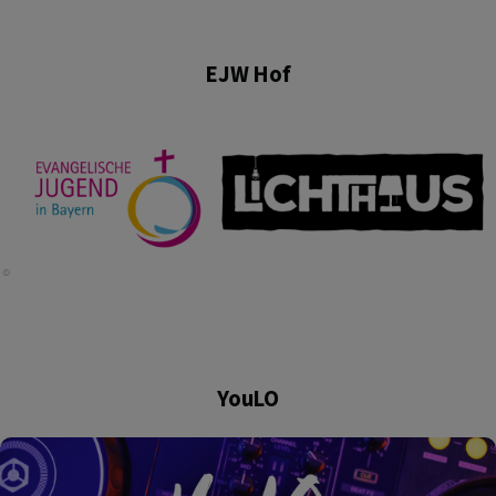
EJW Hof
YouLO