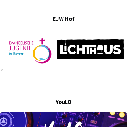
EJW Hof
YouLO