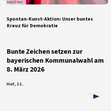
YouLO Hof
Spontan-Kunst-Aktion: Unser buntes
Kreuz für Demokratie
Bunte Zeichen setzen zur
bayerischen Kommunalwahl am
8. März 2026
Hof, 11.
über
Weiterlesen
Spontan-
Kunst-