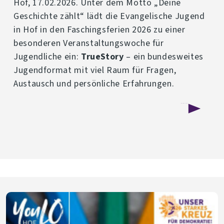
Hof, 17.02.2026. Unter dem Motto „Deine
Geschichte zählt“ lädt die Evangelische Jugend
in Hof in den Faschingsferien 2026 zu einer
besonderen Veranstaltungswoche für
Jugendliche ein:
TrueStory
– ein bundesweites
Jugendformat mit viel Raum für Fragen,
Austausch und persönliche Erfahrungen.
über
Weiterlesen
Jugendliche
im
Fokus:
TrueStory
kommt
nach