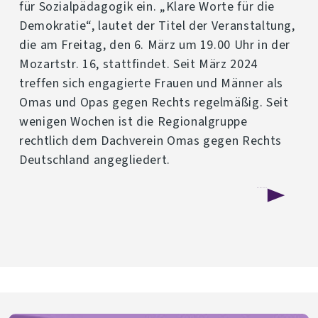
für Sozialpädagogik ein. „Klare Worte für die
Demokratie“, lautet der Titel der Veranstaltung,
die am Freitag, den 6. März um 19.00 Uhr in der
Mozartstr. 16, stattfindet. Seit März 2024
treffen sich engagierte Frauen und Männer als
Omas und Opas gegen Rechts regelmäßig. Seit
wenigen Wochen ist die Regionalgruppe
rechtlich dem Dachverein Omas gegen Rechts
Deutschland angegliedert.
über
Weiterlesen
„Klare
Worte
für
die
Demokratie