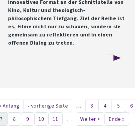
innovatives Format an der Schnittstelle von
Kino, Kultur und theologisch-
philosophischem Tiefgang. Ziel der Reihe ist
es, Filme nicht nur zu schauen, sondern sie
gemeinsam zu reflektieren und in einen
offenen Dialog zu treten.
über
Weiterlesen
Popcorn
Perspective:
Neue
YouLO-
« Anfang
‹ vorherige Seite
…
3
4
5
6
First page
Vorherige Seite
Seite
Seite
Seite
S
eitennummerierung
Veranstaltungsreihe
7
8
9
10
11
…
Weiter >
Ende »
verbindet
Aktuelle Seite
Seite
Seite
Seite
Seite
Nächste Seite
Last p
Kino