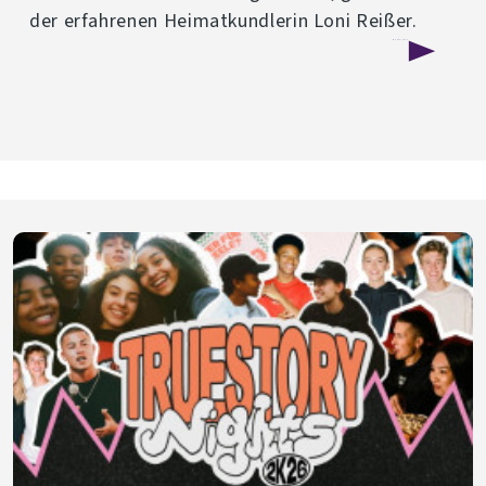
der erfahrenen Heimatkundlerin Loni Reißer.
über
Weiterlesen
Kirchenführung
in
Joditz
-
07.
März
2026